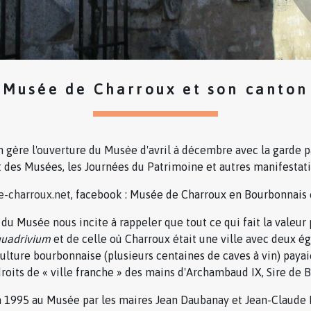
Musée de Charroux et son canton
 gère l'ouverture du Musée d'avril à décembre avec la garde pa
t des Musées, les Journées du Patrimoine et autres manifestati
-charroux.net
, facebook : Musée de Charroux en Bourbonnais 
 du Musée nous incite à rappeler que tout ce qui fait la valeu
quadrivium
et de celle où Charroux était une ville avec deux ég
culture bourbonnaise (plusieurs centaines de caves à vin) payaie
 droits de « ville franche » des mains d'Archambaud IX, Sire de 
n 1995 au Musée par les maires Jean Daubanay et Jean-Claude 