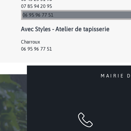
07 85 94 20 95
06 95 96 77 51
Avec Styles - Atelier de tapisserie
Charroux
06 95 96 77 51
MAIRIE 