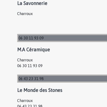
La Savonnerie
Charroux
06 30 11 93 09
M.A Céramique
Charroux
06 30 11 93 09
06 43 23 31 98
Le Monde des Stones
Charroux
06 43 23 31 98