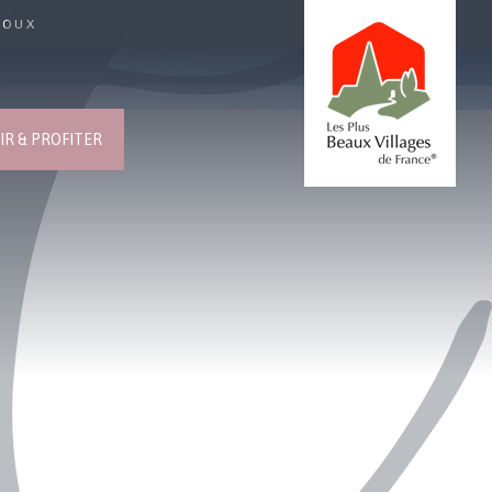
ROUX
R & PROFITER