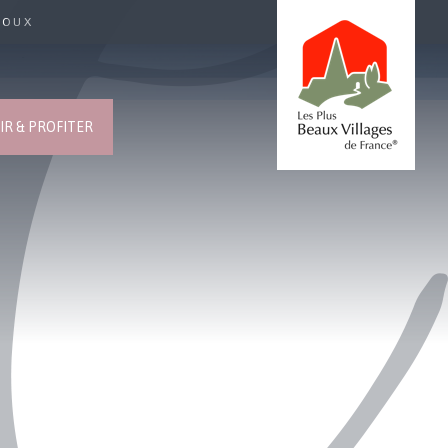
ROUX
R & PROFITER