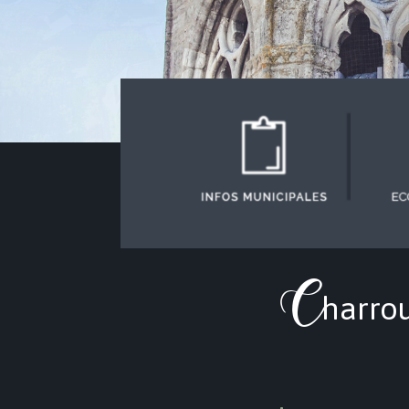
C
harrou