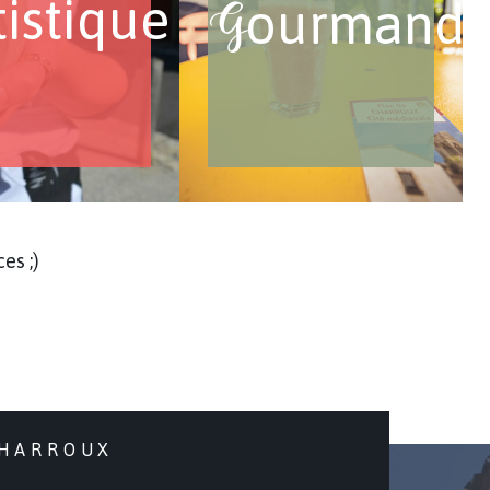
tistique
ourmand
G
es ;)
CHARROUX