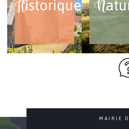
istorique
atu
H
N
MAIRIE 