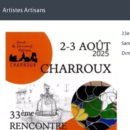
Artistes Artisans
33è
Same
Dim