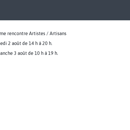
me rencontre Artistes / Artisans
di 2 août de 14 h à 20 h.
anche 3 août de 10 h à 19 h.